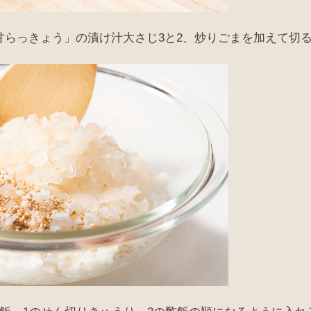
「甘らっきょう」の漬け汁大さじ3と2、炒りごまを加えて切