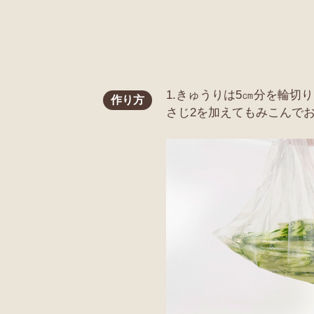
1.きゅうりは5㎝分を輪
作り方
さじ2を加えてもみこんで