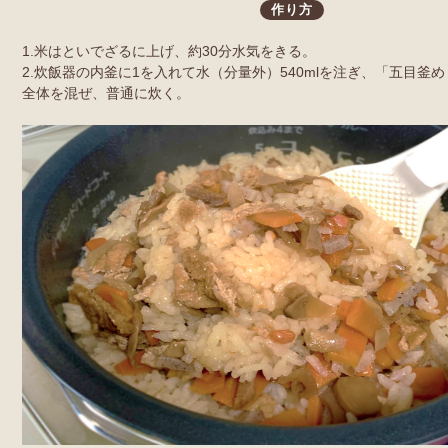
作り方
1.米はといでざるに上げ、約30分水気をきる。
2.炊飯器の内釜に1を入れて水（分量外）540mlを注ぎ、「五目釜
全体を混ぜ、普通に炊く。