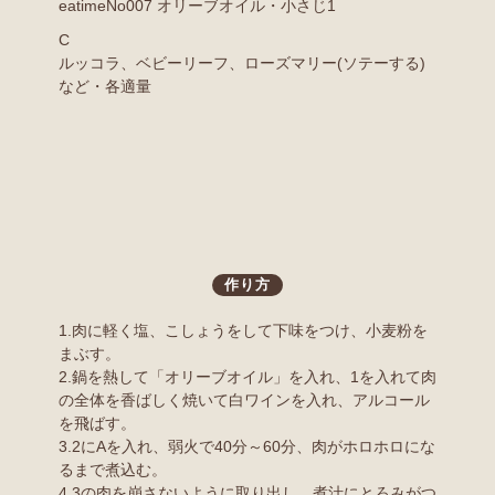
eatimeNo007 オリーブオイル・小さじ1
C
ルッコラ、ベビーリーフ、ローズマリー(ソテーする)
など・各適量
作り方
1.肉に軽く塩、こしょうをして下味をつけ、小麦粉を
まぶす。
2.鍋を熱して「オリーブオイル」を入れ、1を入れて肉
の全体を香ばしく焼いて白ワインを入れ、アルコール
を飛ばす。
3.2にAを入れ、弱火で40分～60分、肉がホロホロにな
るまで煮込む。
4.3の肉を崩さないように取り出し、煮汁にとろみがつ