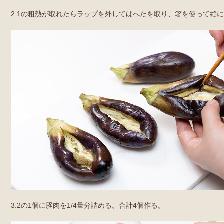
2.1の粗熱が取れたらラップを外してはへたを取り、箸を使って縦
3.2の1個に豚肉を1/4量分詰める。合計4個作る。