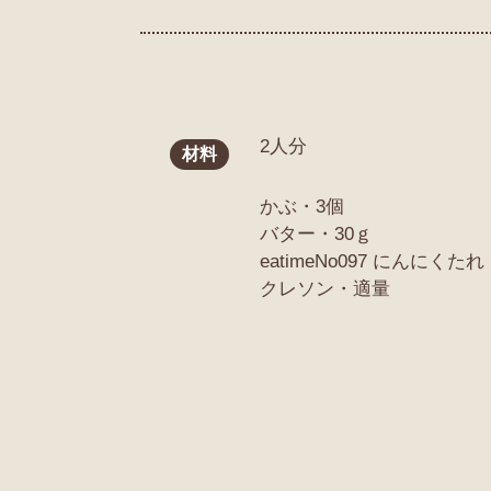
2人分
材料
かぶ・3個
バター・30ｇ
eatimeNo097 にんにくた
クレソン・適量