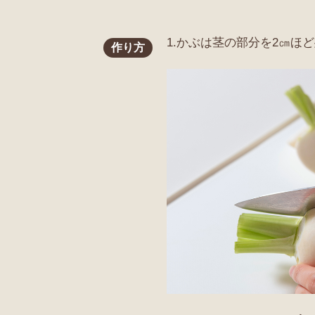
1.かぶは茎の部分を2㎝ほ
作り方