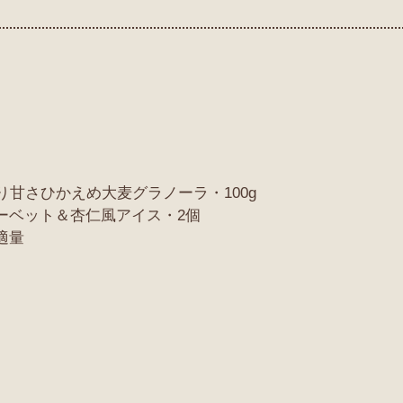
ップ入り甘さひかえめ大麦グラノーラ・100g
ーシャーベット＆杏仁風アイス・2個
適量