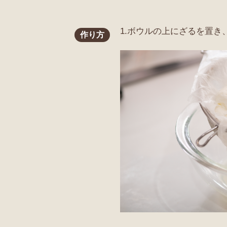
1.ボウルの上にざるを置
作り方