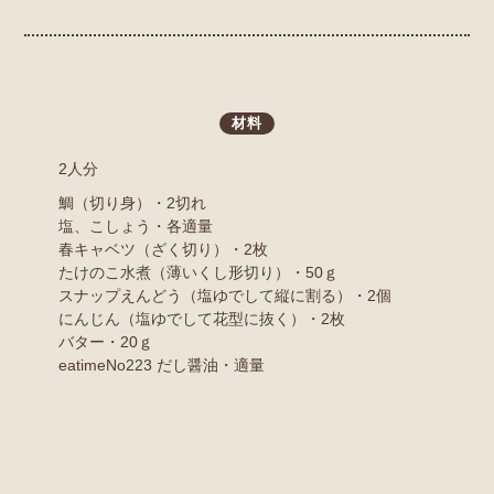
材料
2人分
鯛（切り身）・2切れ
塩、こしょう・各適量
春キャベツ（ざく切り）・2枚
たけのこ水煮（薄いくし形切り）・50ｇ
スナップえんどう（塩ゆでして縦に割る）・2個
にんじん（塩ゆでして花型に抜く）・2枚
バター・20ｇ
eatimeNo223 だし醤油・適量