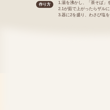
1.湯を沸かし、「茶そば
作り方
2.1が茹で上がったらザ
3.器に2を盛り、わさび塩