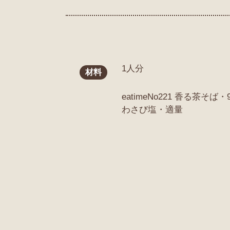
1人分
材料
eatimeNo221 香る茶そば・9
わさび塩・適量