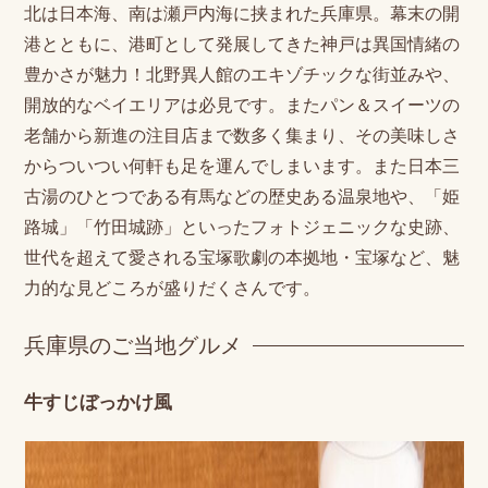
北は日本海、南は瀬戸内海に挟まれた兵庫県。幕末の開
港とともに、港町として発展してきた神戸は異国情緒の
豊かさが魅力！北野異人館のエキゾチックな街並みや、
開放的なベイエリアは必見です。またパン＆スイーツの
老舗から新進の注目店まで数多く集まり、その美味しさ
からついつい何軒も足を運んでしまいます。また日本三
古湯のひとつである有馬などの歴史ある温泉地や、「姫
路城」「竹田城跡」といったフォトジェニックな史跡、
世代を超えて愛される宝塚歌劇の本拠地・宝塚など、魅
力的な見どころが盛りだくさんです。
兵庫県のご当地グルメ
牛すじぼっかけ風