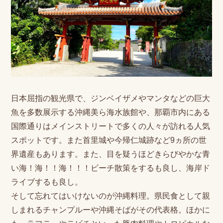
日本屈指の観光県で、ジンベイザメやマンタなどの巨大
魚を多数展示する沖縄美ら海水族館や、那覇市内にある
国際通りはメインストリートで多くの人々が訪れる人気
スポットです。また首里城や今帰仁城跡など9ヵ所の世
界遺産もあります。また、目を疑うほどきらびやかな青
い海！海！！海！！！ビーチ散策をするも良し、海岸ド
ライブするも良し。
そして忘れてはいけないのが沖縄料理。県民食として親
しまれるチャンプルーや沖縄そばがその代表格。ほかに