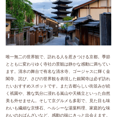
唯一無二の世界観で、訪れる人を惹きつける京都。季節
とともに変わりゆく寺社の景観は静かな感動に満ちてい
ます。清水の舞台で有名な清水寺、ゴージャスに輝く金
閣寺、詫び、さびの世界観を表現した銀閣寺は必ず訪れ
たいおすすめスポットです。また古都らしい街並みが続
く祇園や、雅な気分に浸れる嵐山や天橋立といった自然
美も外せません。そして京グルメも多彩で、見た目も味
わいも繊細な京懐石、ヘルシーな湯葉料理、家庭的な味
わいのおばんざいなど、感動の味にきっと出会えます。