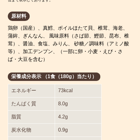
位まで表示しております。
原材料
鶏卵（国産）、真鱈、ボイルほたて貝、椎茸、海老、
蒲鉾、ぎんなん、 風味原料（さば節、鰹節、昆布、椎
茸）、醤油、食塩、みりん、 砂糖／調味料（アミノ酸
等）、加工デンプン、（一部に卵・小麦・えび・さ
ば・大豆を含む）
栄養成分表示 （1食（180g）当たり）
エネルギー
73kcal
たんぱく質
8.0g
脂質
4.2g
炭水化物
0.9g