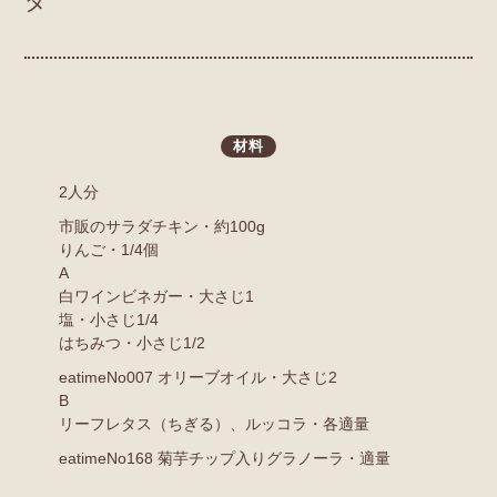
ダ
材料
2人分
市販のサラダチキン・約100g
りんご・1/4個
A
白ワインビネガー・大さじ1
塩・小さじ1/4
はちみつ・小さじ1/2
eatimeNo007 オリーブオイル・大さじ2
B
リーフレタス（ちぎる）、ルッコラ・各適量
eatimeNo168 菊芋チップ入りグラノーラ・適量