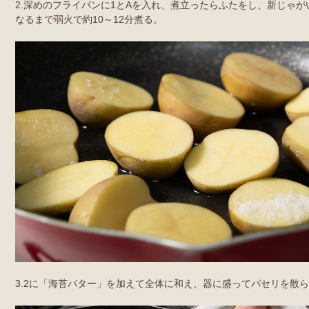
2.深めのフライパンに1とAを入れ、煮立ったらふたをし、新じゃ
なるまで弱火で約10～12分煮る。
3.2に「海苔バター」を加えて全体に和え、器に盛ってパセリを散