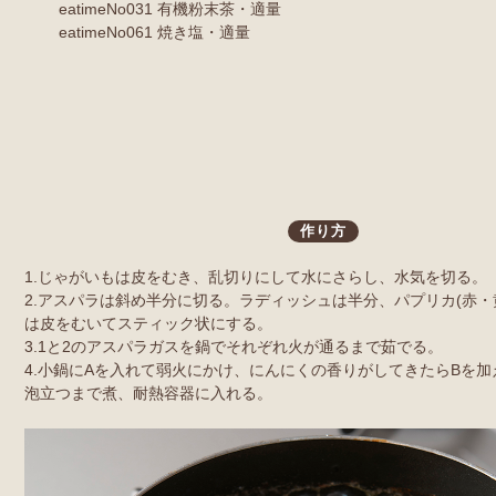
eatimeNo031 有機粉末茶・適量
eatimeNo061 焼き塩・適量
作り方
1.じゃがいもは皮をむき、乱切りにして水にさらし、水気を切る。
2.アスパラは斜め半分に切る。ラディッシュは半分、パプリカ(赤・
は皮をむいてスティック状にする。
3.1と2のアスパラガスを鍋でそれぞれ火が通るまで茹でる。
4.小鍋にAを入れて弱火にかけ、にんにくの香りがしてきたらBを
泡立つまで煮、耐熱容器に入れる。