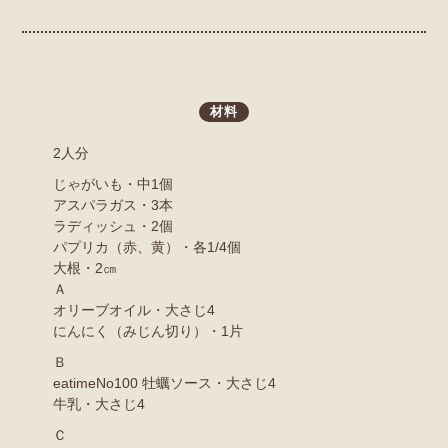
材料
2人分
じゃがいも・中1個
アスパラガス・3本
ラディッシュ・2個
パプリカ（赤、黄）・各1/4個
大根・2㎝
Ａ
オリーブオイル・大さじ4
にんにく（みじん切り）・1片
Ｂ
eatimeNo100 牡蠣ソース・大さじ4
牛乳・大さじ4
Ｃ