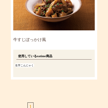
牛すじぼっかけ風
使用しているeatime商品
生芋こんにゃく
1