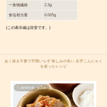
一食物繊維
2.3g
食塩相当量
0.005g
(この表示値は目安です。)
あく抜き不要で手間いらず 味しみの良い 生芋こんにゃく
を使ったレシピ
5
調理時間
約
分