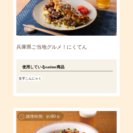
兵庫県ご当地グルメ！にくてん
使用しているeatime商品
生芋こんにゃく
80
調理時間
約
分