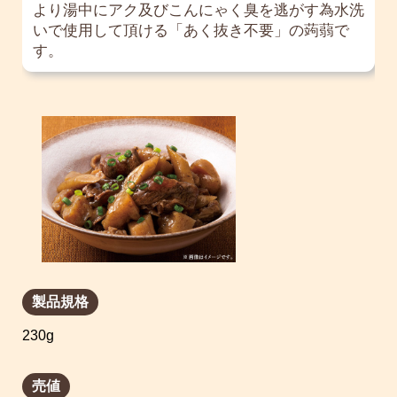
より湯中にアク及びこんにゃく臭を逃がす為水洗
いで使用して頂ける「あく抜き不要」の蒟蒻で
す。
製品規格
230g
売値